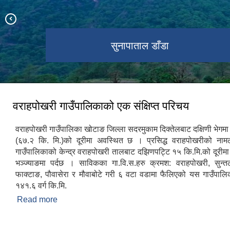
वराहपोखरी गाउँपालिकाको प्रशासकीय भवन
हरीबोधनी एकादशी मेला-वराहपोखरी ताल
वराहपोखरी गा.पा. कार्यालय भवन
वराहपोखरी ताल -Top View
गोकुलथुम्का टेलिकम टावर
सुनापाताल डाँडा
ईन्टरनेट टावर
वराहपोखरी गाउँपालिकाको एक संक्षिप्त परिचय
वराहपोखरी गाउँपालिका खोटाङ जिल्ला सदरमुकाम दिक्तेलबाट दक्षिणी भेगम
(६७.२ कि. मि.)को दूरीमा अवस्थित छ । प्रसिद्ध वराहपोखरीको नामल
गाउँपालिकाको केन्द्र वराहपोखरी तालबाट दझिणपट्टि १५ कि.मि.को दूरीमा
भञ्ज्याङमा पर्दछ । साविकका गा.वि.स.हरु क्रमश: वराहपोखरी, सुन्त
फाक्टाङ, पौवासेरा र मौवाबोटे गरी ६ वटा वडामा फैलिएको यस गाउँपालिक
१४१.६ वर्ग कि.मि.
Read more
about वराहपोखरी गाउँपालिकाको एक संक्षिप्त परिचय