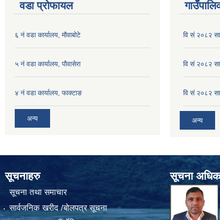
वडा प्रोफायल
गाउँपालिक
६ नं वडा कार्यालय, मौवाबोटे
वि सं २०८२ स
५ नं वडा कार्यालय, पौवासेरा
वि सं २०८२ सा
४ नं वडा कार्यालय, फाक्टाङ
वि सं २०८२ सा
अन्य
अन्य
सूचनाहरु
सूचना अधिक
सूचना तथा समाचार
सार्वजनिक खरीद /बोलपत्र सूचना