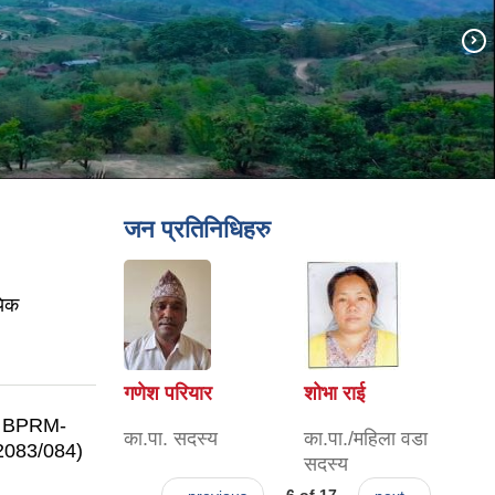
जन प्रतिनिधिहरु
यिक
गणेश परियार
शोभा राई
.: BPRM-
का.पा. सदस्य
का.पा./महिला वडा
83/084)
सदस्य