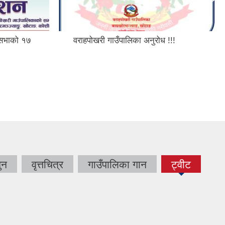
ँसभाको १७
वराहपोखरी गाउँपालिका अनुरोध !!!
ुन
वृत्तचित्र
गाउँपालिका गान
ट्वीट
(active
tab)