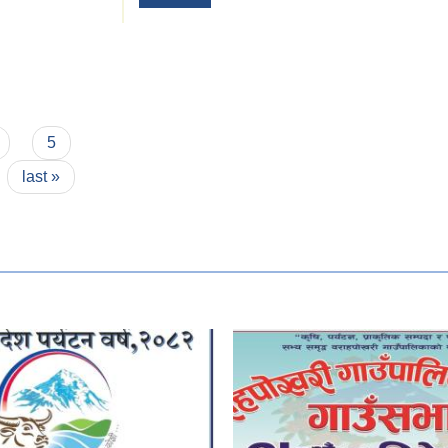
5
last »