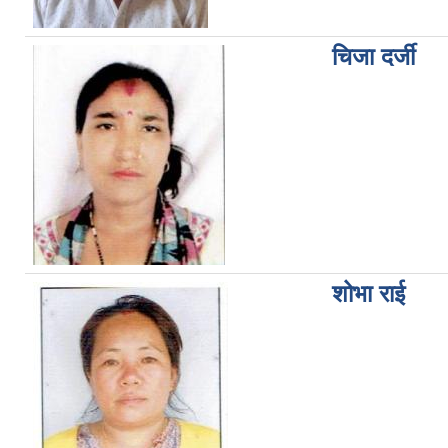
चिजा दर्जी
शोभा राई