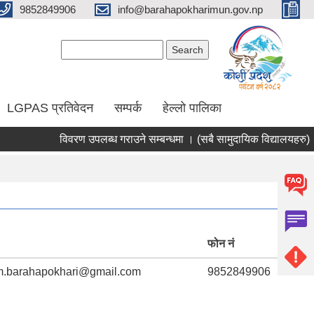
9852849906
info@barahapokharimun.gov.np
Search form
Search
LGPAS प्रतिवेदन
सम्पर्क
हेल्लो पालिका
विवरण उपलब्ध गराउने सम्बन्धमा । (सबै सामुदायिक विद्यालयहरु)
I
फोन नं
m.barahapokhari@gmail.com
9852849906