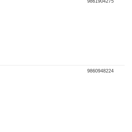
9861904275
9860948224