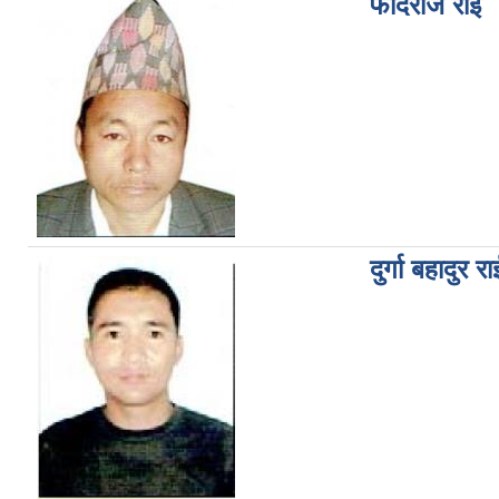
फौदराज राई
दुर्गा बहादुर रा