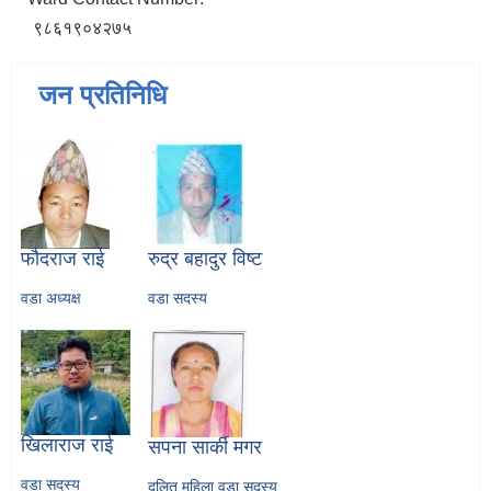
९८६१९०४२७५
जन प्रतिनिधि
फौदराज राई
रुद्र बहादुर विष्ट
वडा अध्यक्ष
वडा सदस्य
खिलाराज राई
सपना सार्की मगर
वडा सदस्य
दलित महिला वडा सदस्य