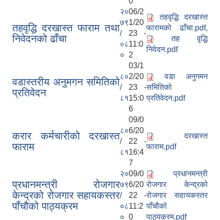
0
२०
06/2
तहवृद्धि दरखास्त
७९
1/20
तहवृद्धि दरखास्त फाराम तथा
फारामको ढाँचा.pdf
,
/
23 -
निवेदनको ढाँचा
तह वृद्धि
०८
11:0
निवेदन.pdf
०
2
03/1
८०
2/20
वडा अनुगमन
वडास्तरीय अनुमगन समितिको
/
23 -
समितिको
प्रतिवेदन
८१
15:0
प्रतिवेदन.pdf
6
09/0
८०
6/20
करार कर्मचारीको दरखास्त
दरखास्त
/
22 -
फाराम
फाराम.pdf
८१
16:4
7
२०
09/0
प्रधानमन्त्री
प्रधानमन्त्री रोजगार
७९
6/20
रोजगार केन्द्रको
केन्द्रको रोजगार सहायकस्तर
/
22 -
रोजगार सहायकस्तर
पाँचौको पाठ्यक्रम
०८
11:2
पाँचौको
०
0
पाठ्यक्रम.pdf