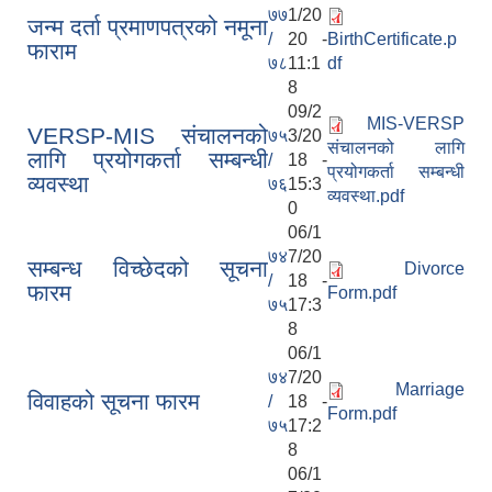
७७
1/20
जन्म दर्ता प्रमाणपत्रको नमूना
/
20 -
BirthCertificate.p
फाराम
७८
11:1
df
8
09/2
MIS-VERSP
VERSP-MIS संचालनको
७५
3/20
संचालनको लागि
लागि प्रयोगकर्ता सम्बन्धी
/
18 -
प्रयोगकर्ता सम्बन्धी
व्यवस्था
७६
15:3
व्यवस्था.pdf
0
06/1
७४
7/20
सम्बन्ध विच्छेदको सूचना
Divorce
/
18 -
फारम
Form.pdf
७५
17:3
8
06/1
७४
7/20
Marriage
विवाहको सूचना फारम
/
18 -
Form.pdf
७५
17:2
8
06/1