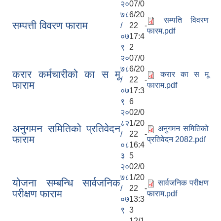
२०
07/0
७८
6/20
सम्पति विवरण
सम्पत्ती विवरण फाराम
/
22 -
फारम.pdf
०७
17:4
९
2
२०
07/0
७८
6/20
करार कर्मचारीको का स मू
करार का स मू
/
22 -
फाराम
फाराम.pdf
०७
17:3
९
6
२०
02/0
८२
1/20
अनुगमन समितिको प्रतिवेदन
अनुगमन समितिको
/
22 -
फाराम
प्रतिवेदन 2082.pdf
०८
16:4
३
5
२०
02/0
७८
1/20
योजना सम्बन्धि सार्वजनिक
सार्वजनिक परीक्षण
/
22 -
परीक्षण फाराम
फाराम.pdf
०७
13:3
९
3
12/1