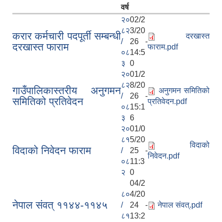
वर्ष
२०
02/2
८२
3/20
करार कर्मचारी पदपूर्ती सम्बन्धी
दरखास्त
/
26 -
दरखास्त फाराम
फाराम.pdf
०८
14:5
३
0
२०
01/2
८२
8/20
गाउँपालिकास्तरीय अनुगमन
अनुगमन समितिको
/
26 -
समितिको प्रतिवेदन
प्रतिवेदन.pdf
०८
15:1
३
6
२०
01/0
८१
5/20
विदाको
विदाको निवेदन फाराम
/
25 -
निवेदन.pdf
०८
11:3
२
0
04/2
८०
4/20
नेपाल संवत् ११४४-११४५
/
24 -
नेपाल संवत्.pdf
८१
13:2