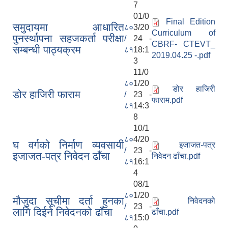
7
01/0
Final Edition
समुदायमा आधारित
८०
3/20
Curriculum of
पुनर्स्थापना सहजकर्ता परीक्षा
/
24 -
CBRF- CTEVT_
सम्बन्धी पाठ्यक्रम
८१
18:1
2019.04.25 -.pdf
3
11/0
८०
1/20
डोर हाजिरी
डोर हाजिरी फाराम
/
23 -
फाराम.pdf
८१
14:3
8
10/1
८०
4/20
घ वर्गको निर्माण व्यवसायी
इजाजत-पत्र
/
23 -
इजाजत-पत्र निवेदन ढाँचा
निवेदन ढाँचा.pdf
८१
16:1
4
08/1
८०
1/20
मौजुदा सूचीमा दर्ता हुनका
निवेदनको
/
23 -
लागि दिईने निवेदनको ढाँचा
ढाँचा.pdf
८१
15:0