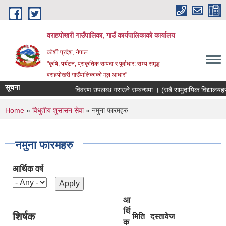
Skip to main content
वराहपोखरी गाउँपालिका, गाउँ कार्यपालिकाको कार्यालय
कोशी प्रदेश, नेपाल
"कृषि, पर्यटन, प्राकृतिक सम्पदा र पूर्वाधार: सभ्य समृद्ध
वराहपोखरी गाउँपालिकाको मूल आधार"
सूचना
विवरण उपलब्ध गराउने सम्बन्धमा । (सबै सामुदायिक विद्यालयहरु)
You are here
Home
»
विधुतीय शुसासन सेवा
» नमुना फारमहरु
नमुना फारमहरु
आर्थिक वर्ष
आ
र्थि
शिर्षक
मिति
दस्तावेज
क