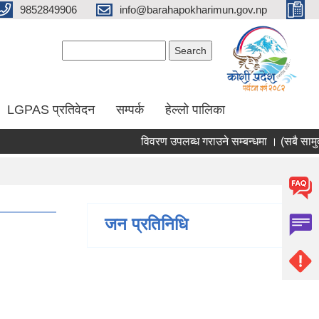
9852849906
info@barahapokharimun.gov.np
Search form
Search
LGPAS प्रतिवेदन
सम्पर्क
हेल्लो पालिका
विवरण उपलब्ध गराउने सम्बन्धमा । (सबै सामुदाय
जन प्रतिनिधि