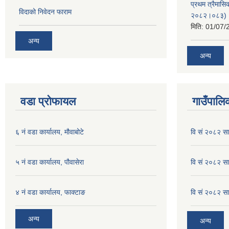
प्रथम त्रैमासि
विदाको निवेदन फाराम
२०८२।०८३)
मिति:
01/07/
अन्य
अन्य
वडा प्रोफायल
गाउँपालिक
६ नं वडा कार्यालय, मौवाबोटे
वि सं २०८२ स
५ नं वडा कार्यालय, पौवासेरा
वि सं २०८२ सा
४ नं वडा कार्यालय, फाक्टाङ
वि सं २०८२ सा
अन्य
अन्य