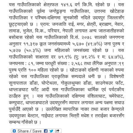
यस गाउँपालिकाको क्षेत्रफल १४१.६ वर्ग कि.मि. रहेको छ । यस
गाउँपालिकाको पूर्वमा जन्तेढुङ्गा गाउँपालिका, उत्तरमा खोटेहाङ
गाउँपालिका र पश्चिम-दक्षिणमा सुनकोशी नदिले उदयपुर जिल्लासँग
छुट्ट्याएको छ । प्राय: जनजाति राई, मगर, क्षेत्री, ब्राह्मण, नेवार,
तामाङ, भुजेल, वि.क., परियार, नेपाली लगायत अन्य जातजातीहरुको
बसोबास रहेको यस गाउँपालिकाको वि.सं. २०७८ सालको जनगणना
अनुसार ११,३९७ कूल जनसंख्यामध्ये ५,६७० (४९.७%) जना पुरुष र
५,७२७ (५०.३%) जना महिलाको जनसंख्या रहेको छ । यस
गाउँपालिकाको साक्षरता दर ७१.९% (पु: ७९.२% र म: ६४.७%),
जनघनत्व : ८१, जम्मा घरधुरी संख्या : २,५६८ तथा लैंगिक अनुपात :९९
पुरुष प्रति १०० महिला रहेको छ । खोटाङको दक्षिणी नाकाको रुपमा
रहेको यस गाउँपालिका प्राकृतिक सम्पदाले धनी छ । विशेषगरी
सुनापाताल डाँडा, घोप्टेथला, गोकुलथुम्का डाँडा, साउनेचउर फाँट,
धाप्लाङघाट फाँट आदी यस गाउँपालिकाका धार्मिक एवं पर्यटकीय
ठाउँहरु हुन् । यस गाउँपालिकाको दक्षिणमा वंशिलाघाट, चमेरेघाट,
कम्पुघाट, धाप्लाङघाटले उदयपुरसँग व्यापार लगायत अन्य पक्षमा सघाउ
पुर्याउँदै आएको छ । उल्लेखित व्यापारिक नाका तथा बजार केन्द्रले
उदयपुरका बेल्टार, गाईघाट लगायत भित्री मधेश र तराईका बजारसँग
सम्बन्ध गाँसेको छ ।