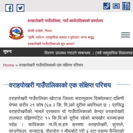
Skip to main content
वराहपोखरी गाउँपालिका, गाउँ कार्यपालिकाको कार्यालय
कोशी प्रदेश, नेपाल
"कृषि, पर्यटन, प्राकृतिक सम्पदा र पूर्वाधार: सभ्य समृद्ध
वराहपोखरी गाउँपालिकाको मूल आधार"
सूचना
विवरण उपलब्ध गराउने सम्बन्धमा । (सबै सामुदायिक विद्यालयहरु)
You are here
Home
» वराहपोखरी गाउँपालिकाको एक संक्षिप्त परिचय
वराहपोखरी गाउँपालिकाको एक संक्षिप्त परिचय
वराहपोखरी गाउँपालिका खोटाङ जिल्ला सदरमुकाम दिक्तेलबाट दक्षिणी
भेगमा करीव २१ कोष (६७.२ कि. मि.)को दूरीमा अवस्थित छ । प्रसिद्ध
वराहपोखरीको नामले प्रख्यात यो गाउँपालिकाको केन्द्र वराहपोखरी
तालबाट दझिणपट्टि १५ कि.मि.को दूरीमा रहेको बाघखोर भञ्ज्याङमा
पर्दछ । साविकका गा.वि.स.हरु क्रमश: वराहपोखरी, सुन्तले,
साउनेचउर, फाक्टाङ, पौवासेरा र मौवाबोटे गरी ६ वटा वडामा फैलिएको