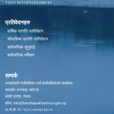
९८५२८३६१८६/९८४२८७७२३६
प्रतिवेदनहरु
वार्षिक प्रगति प्रतिवेदन
चौमासिक प्रगति प्रतिवेदन
सार्वजनिक सुनुवाई
सार्वजनिक परीक्षण
सम्पर्क
वराहपोखरी गाउँपालिका गाउँ कार्यपालिकाको कार्यालय
बाघखोर भन्ज्याङ, खोटाङ
कोशी प्रदेश, नेपाल
इमेल:
info@barahapokharimun.gov.np
अ.नो.बो. नं.: १६१८०७०७०३६०१