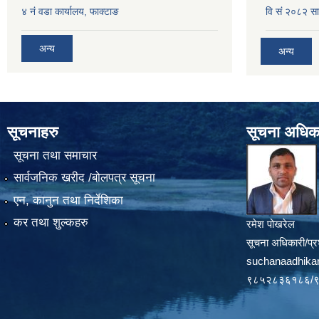
४ नं वडा कार्यालय, फाक्टाङ
वि सं २०८२ सा
अन्य
अन्य
सूचनाहरु
सूचना अधिक
सूचना तथा समाचार
सार्वजनिक खरीद /बोलपत्र सूचना
एन, कानुन तथा निर्देशिका
कर तथा शुल्कहरु
रमेश पोखरेल
सूचना अधिकारी/प्र
suchanaadhika
९८५२८३६१८६/