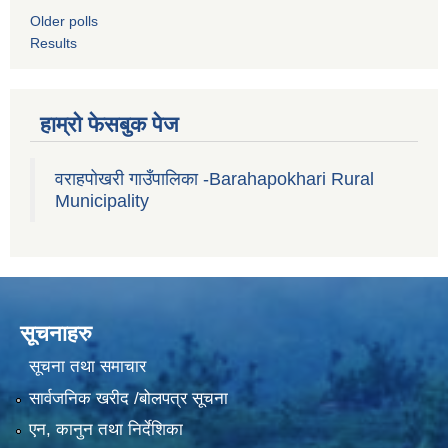
Older polls
Results
हाम्रो फेसबुक पेज
वराहपोखरी गाउँपालिका -Barahapokhari Rural
Municipality
सूचनाहरु
सूचना तथा समाचार
सार्वजनिक खरीद /बोलपत्र सूचना
एन, कानुन तथा निर्देशिका